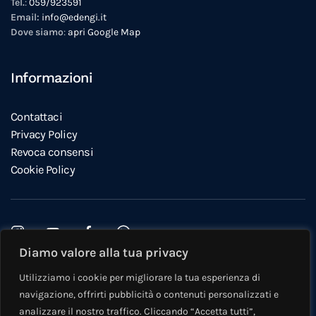
Tel.
:
059/923591
Email:
info@edengi.it
Dove siamo
:
apri Google Map
Informazioni
Contattaci
Privacy Policy
Revoca consensi
Cookie Policy
Diamo valore alla tua privacy
Questo sito è protetto da reCAPTCHA e si applicano la
Privacy
Utilizziamo i cookie per migliorare la tua esperienza di
Policy
e i
Termini di servizio
di Google.
navigazione, offrirti pubblicità o contenuti personalizzati e
©
2026
Eden Immobiliare Modena e Castelfranco. Tutti i diritti
analizzare il nostro traffico. Cliccando “Accetta tutti”,
riservati