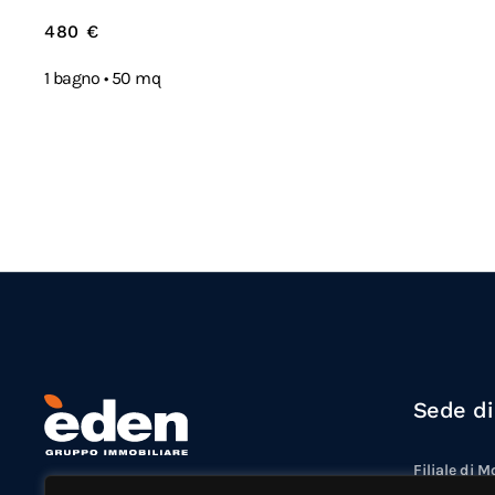
480 €
1 bagno •
50 mq
Sede d
Filiale di 
EDEN IMMOBILIARE SRL
Via Formigi