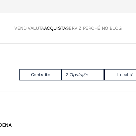
VENDI
VALUTA
ACQUISTA
SERVIZI
PERCHÉ NOI
BLOG
Contratto
2 Tipologie
Località
Reset campi
ODENA