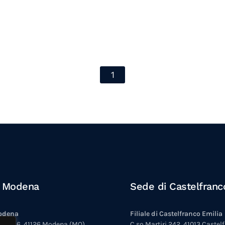
1
i Modena
Sede di Castelfranc
Modena
Filiale di Castelfranco Emilia
na 256, 41126 Modena (MO)
C.so Martiri 242, 41013 Castel