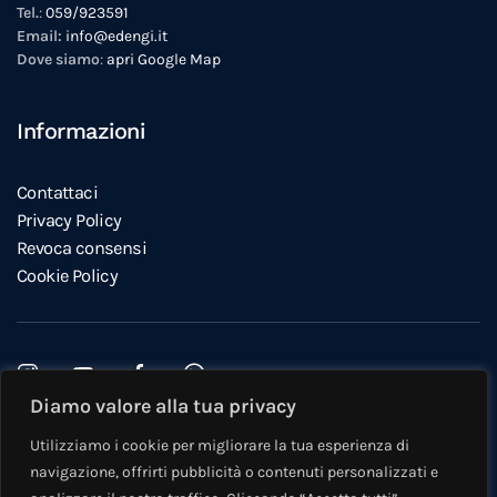
Tel.
:
059/923591
Email:
info@edengi.it
Dove siamo
:
apri Google Map
Informazioni
Contattaci
Privacy Policy
Revoca consensi
Cookie Policy
Diamo valore alla tua privacy
Questo sito è protetto da reCAPTCHA e si applicano la
Privacy
Utilizziamo i cookie per migliorare la tua esperienza di
Policy
e i
Termini di servizio
di Google.
navigazione, offrirti pubblicità o contenuti personalizzati e
©
2026
Eden Immobiliare Modena e Castelfranco. Tutti i diritti