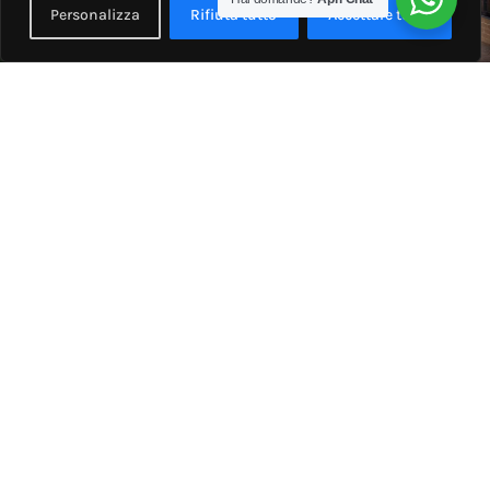
Personalizza
Rifiuta tutto
Accettare tutto
Villa unifamiliare via Solimei 25, Centro, Castelfranco Emilia
Nuovi Immobili in
View All
Vendita