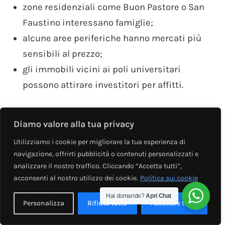
zone residenziali come Buon Pastore o San
Faustino interessano famiglie;
alcune aree periferiche hanno mercati più
sensibili al prezzo;
gli immobili vicini ai poli universitari
possono attirare investitori per affitti.
Una
agenzia immobiliare
, con esperienza sul
Diamo valore alla tua privacy
territorio, come
Eden Immobiliare
, conosce
Utilizziamo i cookie per migliorare la tua esperienza di
queste dinamiche e può costruire una strategia
navigazione, offrirti pubblicità o contenuti personalizzati e
mirata in base alla reale domanda di mercato.
analizzare il nostro traffico. Cliccando “Accetta tutti”,
acconsenti al nostro utilizzo dei cookie.
Politica sui cookie
L’importanza della corretta
Hai domande?
Apri Chat
Personalizza
Rifiuta tutto
Accettare tutto
valutazione immobiliare