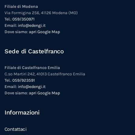
Filiale di Modena
Via Formigina 256, 41126 Modena (MO)
Tel.
:
059/350971
Email:
info@edengi.it
Dove siamo
:
apri Google Map
Sede di Castelfranco
Filiale di Castelfranco Emilia
C.so Martiri 242, 41013 Castelfranco Emilia
Tel.
:
059/923591
Email:
info@edengi.it
Dove siamo
:
apri Google Map
Informazioni
Contattaci