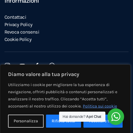
Informazioni
Contattaci
Privacy Policy
Revoca consensi
Cookie Policy
Diamo valore alla tua privacy
Questo sito è protetto da reCAPTCHA e si applicano la
Privacy
Utilizziamo i cookie per migliorare la tua esperienza di
Policy
e i
Termini di servizio
di Google.
navigazione, offrirti pubblicità o contenuti personalizzati e
©
2026
Eden Immobiliare Modena e Castelfranco. Tutti i diritti
analizzare il nostro traffico. Cliccando “Accetta tutti”,
riservati
acconsenti al nostro utilizzo dei cookie.
Politica sui cookie
Hai domande?
Apri Chat
Personalizza
Rifiuta tutto
Accettare tutto