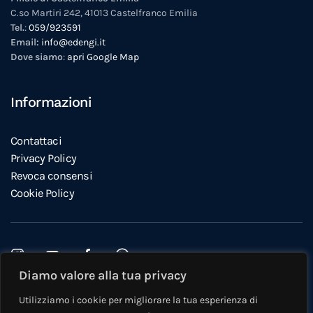
C.so Martiri 242, 41013 Castelfranco Emilia
Tel.
:
059/923591
Email:
info@edengi.it
Dove siamo
:
apri Google Map
Informazioni
Contattaci
Privacy Policy
Revoca consensi
Cookie Policy
Diamo valore alla tua privacy
Questo sito è protetto da reCAPTCHA e si applicano la
Privacy
Utilizziamo i cookie per migliorare la tua esperienza di
Policy
e i
Termini di servizio
di Google.